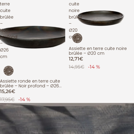
terre
cuite
cuite
noire
brûlée
brûlée
–
–
Noir
Ø20
profond
cm
–
Assiette en terre cuite noire
ÉPUISÉ
Ø26
brûlée – Ø20 cm
cm
12,71€
14,95€
-14 %
Assiette ronde en terre cuite
PROMOTION
brûlée – Noir profond – Ø26
cm
15,26€
17,95€
-14 %