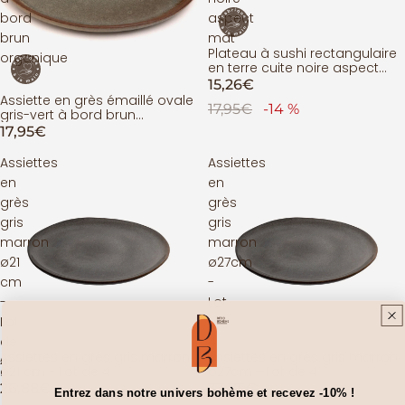
bord
aspect
brun
mat
Plateau à sushi rectangulaire
PROMOTION
organique
en terre cuite noire aspect
mat
15,26€
Assiette en grès émaillé ovale
17,95€
-14 %
gris-vert à bord brun
organique
17,95€
Assiettes
Assiettes
en
en
grès
grès
gris
gris
marron
marron
ø21
ø27cm
cm
-
-
Lot
Lot
de
de
4
Assiettes en grès gris marron
Assiettes en grès gris marron
ÉPUISÉ
ÉPUISÉ
4
ø21 cm - Lot de 4
ø27cm - Lot de 4
26,88€
33,75€
Entrez dans notre univers bohème et recevez
-10%
!