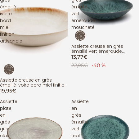
grès
grès
émaillé
émaillé
ivoire
vert
bord
émeraude
miel
moucheté
finition
artisanale
Assiette creuse en grès
ÉPUISÉ
émaillé vert émeraude
moucheté
13,77€
22,95€
-40 %
Assiette creuse en grès
émaillé ivoire bord miel finition
artisanale
19,95€
Assiette
Assiette
plate
en
en
grès
grès
émaillé
gris
vert
clair
teal