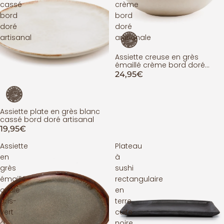
cassé
crème
bord
bord
doré
doré
artisanal
artisanale
Assiette creuse en grès
émaillé crème bord doré
artisanale
24,95€
Assiette plate en grès blanc
cassé bord doré artisanal
19,95€
Assiette
Plateau
en
à
grès
sushi
émaillé
rectangulaire
ovale
en
gris-
terre
vert
cuite
à
noire