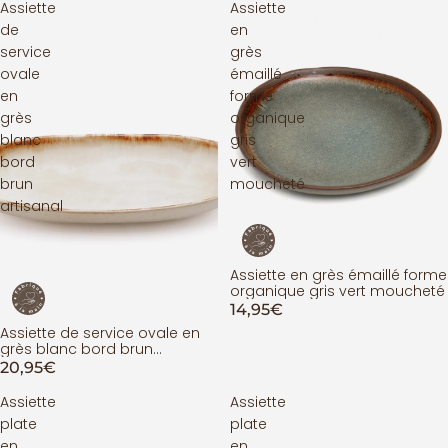
Assiette
Assiette
de
en
service
grès
ovale
émaillé
en
forme
grès
organique
blanc
gris
bord
vert
brun
moucheté
artisanal
Assiette en grès émaillé forme
organique gris vert moucheté
14,95€
Assiette de service ovale en
grès blanc bord brun
artisanal
20,95€
Assiette
Assiette
plate
plate
en
en