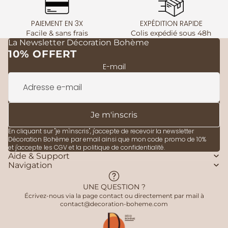
PAIEMENT EN 3X
EXPÉDITION RAPIDE
Facile & sans frais
Colis expédié sous 48h
La Newsletter Décoration Bohème
10% OFFERT
E-mail
Je m'inscris
En cliquant sur "je m'inscris", j'accepte de recevoir la newsletter
Décoration Bohème par email ainsi que mon code promo de 10%
et j'accepte les
CGV
et la
politique de confidentialité
.
Aide & Support
Navigation
UNE QUESTION ?
Écrivez-nous via la
page contact
ou directement par mail à
contact@decoration-boheme.com