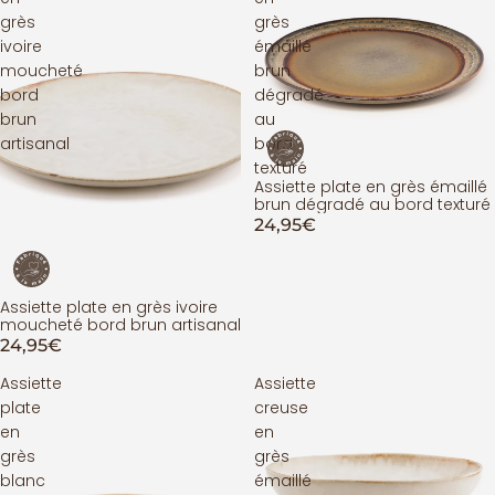
grès
grès
ivoire
émaillé
moucheté
brun
bord
dégradé
brun
au
artisanal
bord
texturé
Assiette plate en grès émaillé
brun dégradé au bord texturé
24,95€
Assiette plate en grès ivoire
moucheté bord brun artisanal
24,95€
Assiette
Assiette
plate
creuse
en
en
grès
grès
blanc
émaillé