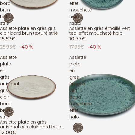
bord
effet
brun
moucheté
texturé
halo
strié
radial
Assiette plate en grès gris
Assiette en grès émaillé vert
ÉPUISÉ
PROMOTION
clair bord brun texturé strié
teal effet moucheté halo
radial
15,57€
10,77€
25,95€
-40 %
17,95€
-40 %
Assiette
Assiette
plate
plate
en
en
grès
grès
artisanal
émaillé
gris
vert
clair
aqua
bord
moucheté
brun
effet
strié
halo
Assiette plate en grès
ÉPUISÉ
artisanal gris clair bord brun
strié
12,00€