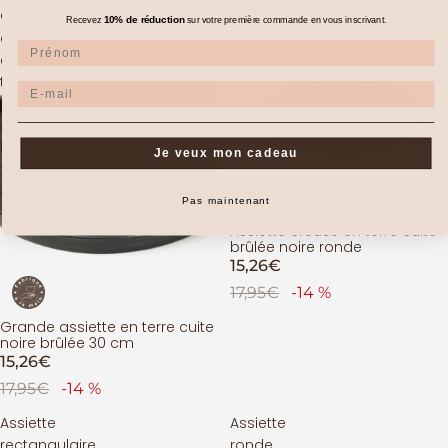
Grande
Assiette
10% de réduction
Recevez
sur votre première commande en vous inscrivant.
assiette
creuse
Prénom
en
en
terre
terre
Email
cuite
cuite
noire
brûlée
brûlée
noire
Je veux mon cadeau
30
ronde
cm
Pas maintenant
Assiette creuse en terre cuite
ÉPUISÉ
brûlée noire ronde
15,26€
17,95€
-14 %
Grande assiette en terre cuite
ÉPUISÉ
noire brûlée 30 cm
15,26€
17,95€
-14 %
Assiette
Assiette
rectangulaire
ronde