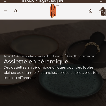
PROMO : JUSQU'À -50% | ICI
Nomb
total
d’artic
dans 
panier
Accueil
Art de la table
Vaisselle
Assiette
Assiette en céramique
Assiette en céramique
Des assiettes en céramique uniques pour des tables
pleines de charme. Artisanales, solides et jolies, elles font
toute la différence !