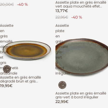
Assiette plate en grès émaillé
PROMOTION
20,00€
-40 %
vert aqua moucheté effet
halo
13,77€
22,95€
-40 %
Assiette
Assiette
en
plate
grès
en
émaillé
grès
dégradé
émaillé
brun
gris-
et
vert
gris
à
moucheté
bord
artisanale
irrégulier
Assiette en grès émaillé
dégradé brun et gris
moucheté artisanale
19,95€
Assiette plate en grès émaillé
gris-vert à bord irrégulier
22,95€