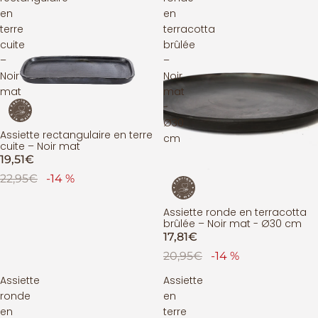
en
en
terre
terracotta
cuite
brûlée
–
–
Noir
Noir
mat
mat
-
Ø30
Assiette rectangulaire en terre
PROMOTION
cm
cuite – Noir mat
19,51€
22,95€
-14 %
Assiette ronde en terracotta
ÉPUISÉ
brûlée – Noir mat - Ø30 cm
17,81€
20,95€
-14 %
Assiette
Assiette
ronde
en
en
terre