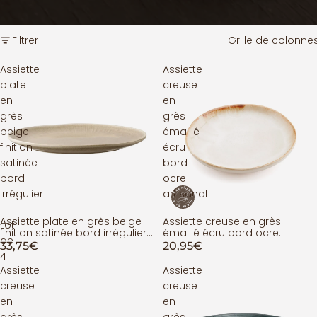
Filtrer
Grille de colonne
Assiette
Assiette
plate
creuse
en
en
grès
grès
beige
émaillé
finition
écru
satinée
bord
bord
ocre
irrégulier
artisanal
–
Assiette plate en grès beige
Assiette creuse en grès
ÉPUISÉ
Lot
finition satinée bord irrégulier
émaillé écru bord ocre
de
– Lot de 4
artisanal
33,75€
20,95€
4
Assiette
Assiette
creuse
creuse
en
en